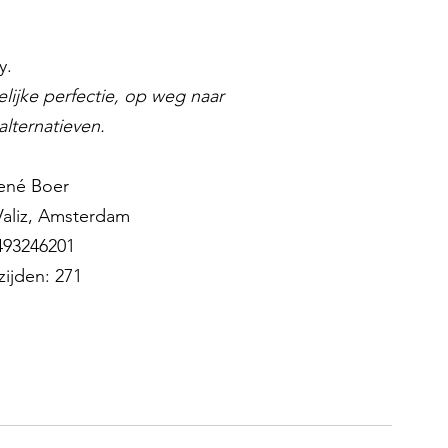
y. 
lijke perfectie, op weg naar 
alternatieven. 
René Boer
 Valiz, Amsterdam
493246201
zijden: 271