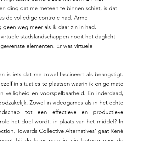
 ding dat me meteen te binnen schiet, is dat 
es
 de volledige controle had. Arme 
 geen weg meer als ik daar zin in had. 
virtuele stadslandschappen nooit het daglicht 
gewenste elementen. Er was virtuele 
is iets dat me zowel fascineert als beangstigt. 
elf in situaties te plaatsen waarin ik enige mate 
n veiligheid en voorspelbaarheid. En inderdaad, 
oodzakelijk. Zowel in videogames als in het echte 
ndschap tot een effectieve en productieve 
ole het doel wordt, in plaats van het middel? In 
ction, Towards Collective Alternatives’ gaat René 
neemt hij de lezer mee in zijn betoog over de 