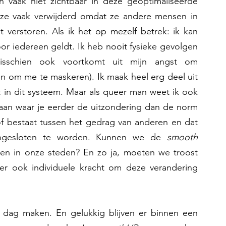
 vaak niet zichtbaar in deze geoptimaliseerde 
 ze vaak verwijderd omdat ze andere mensen in 
verstoren. Als ik het op mezelf betrek: ik kan 
oor iedereen geldt. Ik heb nooit fysieke gevolgen 
isschien ook voortkomt uit mijn angst om 
 om me te maskeren). Ik maak heel erg deel uit 
t in dit systeem. Maar als queer man weet ik ook 
aan waar je eerder de uitzondering dan de norm 
of bestaat tussen het gedrag van anderen en dat 
engesloten te worden. Kunnen we de 
smooth 
 in onze steden? En zo ja, moeten we troost 
 er ook individuele kracht om deze verandering 
 is een keuze die we elke dag maken. En gelukkig blijven er binnen een 