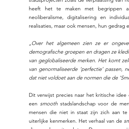
stadsprojecten zoals de verplaatsing van h
heeft het te maken met begrippen als ge
neoliberalisme, digitalisering en individ
realisaties, maar ook mensen, hun gedrag en h
„Over het algemeen zien ze er ongeveer 
demografische groepen en dragen ze kledin
van geglobaliseerde merken. Het komt zelde
van genormaliseerde ‘perfectie’ passen, n
dat niet voldoet aan de normen die de ‘Smoot
Dit verwijst precies naar het kritische ide
een 
smooth
 stadslandschap voor de men
mensen die niet in staat zijn zich aan 
uiterlijke kenmerken. Het verhaal van de 
s