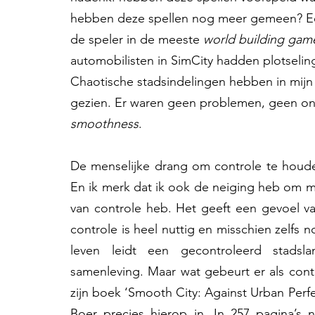
hebben deze spellen nog meer gemeen? Een
de speler in de meeste 
world building gam
automobilisten in SimCity hadden plotseling
Chaotische stadsindelingen hebben in mijn 
gezien. Er waren geen problemen, geen on
smoothness
. 
De menselijke drang om controle te houden 
En ik merk dat ik ook de neiging heb om mez
van controle heb. Het geeft een gevoel va
controle is heel nuttig en misschien zelfs n
leven leidt een gecontroleerd stadsla
samenleving. Maar wat gebeurt er als contr
zijn boek ‘Smooth City: Against Urban Perfe
Boer precies hierop in. In 257 pagina’s 