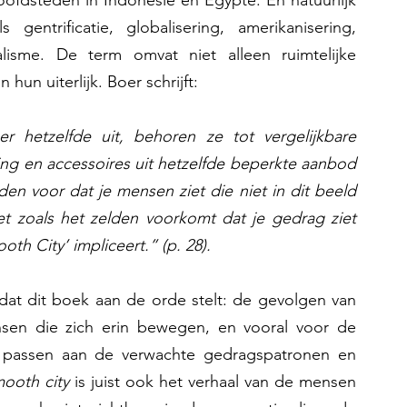
oofdsteden in Indonesië en Egypte. En natuurlijk 
ntrificatie, globalisering, amerikanisering, 
ualisme. De term omvat niet alleen ruimtelijke 
un uiterlijk. Boer schrijft: 
hetzelfde uit, behoren ze tot vergelijkbare 
g en accessoires uit hetzelfde beperkte aanbod 
n voor dat je mensen ziet die niet in dit beeld 
et zoals het zelden voorkomt dat je gedrag ziet 
h City’ impliceert.” (p. 28). 
e dat dit boek aan de orde stelt: de gevolgen van 
sen die zich erin bewegen, en vooral voor de 
te passen aan de verwachte gedragspatronen en 
mooth
city
 is juist ook het verhaal van de mensen 