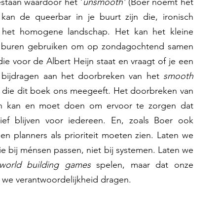
staan waardoor het ‘
unsmooth’
 (Boer noemt het 
 kan de queerbar in je buurt zijn die, ironisch 
 het homogene landschap. Het kan het kleine 
dat buren gebruiken om op zondagochtend samen 
ie voor de Albert Heijn staat en vraagt of je een 
n bijdragen aan het doorbreken van het 
smooth 
 die dit boek ons meegeeft. Het doorbreken van 
een kan en moet doen om ervoor te zorgen dat 
ief blijven voor iedereen. En, zoals Boer ook 
 en planners als prioriteit moeten zien. Laten we 
ie bij ménsen passen, niet bij systemen. Laten we 
world building games
 spelen, maar dat onze 
we verantwoordelijkheid dragen.