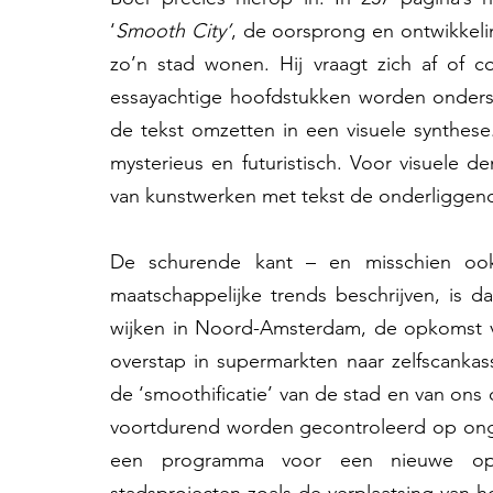
‘
Smooth City’
, de oorsprong en ontwikkeli
zo’n stad wonen. Hij vraagt zich af of c
essayachtige hoofdstukken worden onders
de tekst omzetten in een visuele synthese
mysterieus en futuristisch. Voor visuele d
van kunstwerken met tekst de onderligge
De schurende kant – en misschien ook
maatschappelijke trends beschrijven, is d
wijken in Noord-Amsterdam, de opkomst van
overstap in supermarkten naar zelfscanka
de ‘smoothificatie’ van de stad en van ons d
voortdurend worden gecontroleerd op ong
een programma voor een nieuwe open