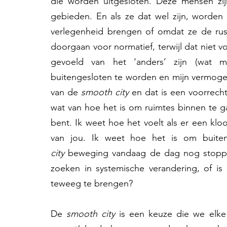
die worden uitgesloten. Deze mensen zijn
gebieden. En als ze dat wel zijn, worden
verlegenheid brengen of omdat ze de rust 
doorgaan voor normatief, terwijl dat niet v
gevoeld van het ‘anders’ zijn (wat m
buitengesloten te worden en mijn vermogen
van de 
smooth city 
en dat is een voorrech
wat van hoe het is om ruimtes binnen te g
bent. Ik weet hoe het voelt als er een klo
van jou. Ik weet hoe het is om buit
city
 beweging vandaag de dag nog stoppen
zoeken in systemische verandering, of is
teweeg te brengen?  
De 
smooth
city