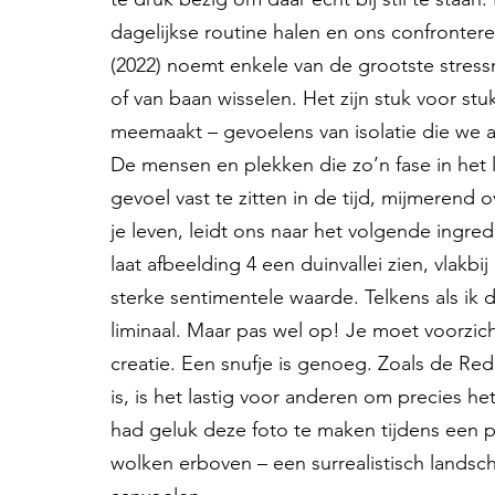
dagelijkse routine halen en ons confronter
(2022) noemt enkele van de grootste stress
of van baan wisselen. Het zijn stuk voor st
meemaakt – gevoelens van isolatie die we a
De mensen en plekken die zo’n fase in het l
gevoel vast te zitten in de tijd, mijmerend
je leven, leidt ons naar het volgende ingre
laat afbeelding 4 een duinvallei zien, vlakbi
sterke sentimentele waarde. Telkens als ik
liminaal. Maar pas wel op! Je moet voorzich
creatie. Een snufje is genoeg. Zoals de Redd
is, is het lastig voor anderen om precies hetze
had geluk deze foto te maken tijdens een p
wolken erboven – een surrealistisch landsch