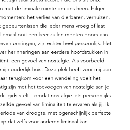
en met de liminale ruimte om ons heen. Hilger 
momenten: het verlies van dierbaren, verhuizen, 
uk gebeurtenissen die ieder mens vroeg of laat 
llemaal ooit een keer zullen moeten doorstaan. 
even omringen, zijn echter heel persoonlijk. Het 
 over herinneringen aan eerdere hoofdstukken in 
diënt: een gevoel van nostalgie. Als voorbeeld 
j mijn ouderlijk huis. Deze plek heeft voor mij een 
 daar terugkom voor een wandeling voelt het 
tig zijn met het toevoegen van nostalgie aan je 
it-gids stelt – omdat nostalgie iets persoonlijks 
lfde gevoel van liminaliteit te ervaren als jij. Ik 
eriode van droogte, met ogenschijnlijk perfecte 
ap dat zelfs voor anderen liminaal kan 