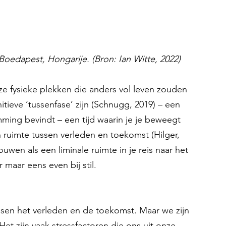
 Boedapest, Hongarije. (Bron: Ian Witte, 2022)
eze fysieke plekken die anders vol leven zouden 
nitieve ‘tussenfase’ zijn (Schnugg, 2019) – een 
ing bevindt – een tijd waarin je je beweegt 
ruimte tussen verleden en toekomst (Hilger, 
uwen als een liminale ruimte in je reis naar het 
 maar eens even bij stil.
ssen het verleden en de toekomst. Maar we zijn 
 Het zijn vaak stressfactoren die ons uit onze 