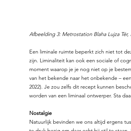
Afbeelding 3: Metrostation Blaha Lujza Tér,
Een liminale ruimte beperkt zich niet tot d
zijn. Liminaliteit kan ook een sociale of cog
moment waarop je je nog niet op je bestemm
van het bekende naar het onbekende – een 
2022). Je zou zelfs dit recept kunnen bescho
worden van een liminaal ontwerper. Sta daar
Nostalgie
Natuurlijk bevinden we ons altijd ergens tu
te druk bezig om daar echt bij stil te staan.