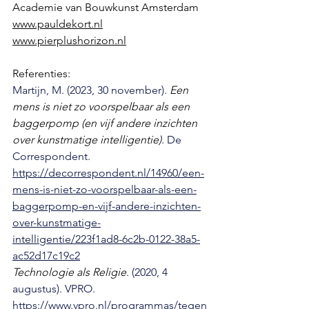
Academie van Bouwkunst Amsterdam 
www.pauldekort.nl
www.pierplushorizon.nl
Referenties:
Martijn, M. (2023, 30 november). 
Een 
mens is niet zo voorspelbaar als een 
baggerpomp (en vijf andere inzichten 
over kunstmatige intelligentie)
. De 
Correspondent. 
https://decorrespondent.nl/14960/een-
mens-is-niet-zo-voorspelbaar-als-een-
baggerpomp-en-vijf-andere-inzichten-
over-kunstmatige-
intelligentie/223f1ad8-6c2b-0122-38a5-
ac52d17c19c2
Technologie als Religie
. (2020, 4 
augustus). VPRO. 
https://www.vpro.nl/programmas/tegen