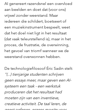
AI genereert razendsnel een overvloed 
aan beelden en doet dat (voor ons) 
vrijwel zonder weerstand. Maar 
iedereen die schildert, boetseert of 
een muziekinstrument bespeelt, weet 
dat het doel niet ligt in het resultaat 
(dat vaak teleurstellend is), maar in het 
proces, de frustratie, de overwinning, 
het gevoel van triomf wanneer we de 
weerstand overwonnen hebben.
De technologiefilosoof Éric Sadin stelt: 
"(...) tienjarige studenten schrijven 
geen essays meer, maar geven een AI-
systeem een taak - een werkstuk 
produceren dat het resultaat had 
moeten zijn van een inventieve, 
creatieve activiteit. De taal leren, de 
geest oefenen, ergens moeite voor 