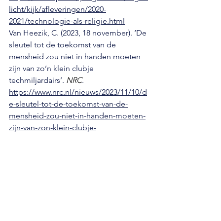
licht/kijk/afleveringen/2020-
2021/technologie-als-religie.html
Van Heezik, C. (2023, 18 november). ‘De 
sleutel tot de toekomst van de 
mensheid zou niet in handen moeten 
zijn van zo’n klein clubje 
techmiljardairs’. 
NRC
. 
https://www.nrc.nl/nieuws/2023/11/10/d
e-sleutel-tot-de-toekomst-van-de-
mensheid-zou-niet-in-handen-moeten-
zijn-van-zon-klein-clubje-
techmiljardairs-a4180444
Alles weergeven
Recente blogposts